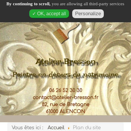
≡
By continuing to scroll,
you are allowing all third-party services
Menu
Personalize
✓ OK, accept all
Atelier Bresson
Peintre en décors du patrimoine
06 26 52 30 30
contact@atelier-bresson.fr
82, rue de Bretagne
61000 ALENCON
Vous êtes ici :
Accueil
Plan du site